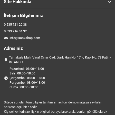
Site Hakkında
İletişim Bilgilerimiz
0 535 721 20 38
0 533 216 94 92
info@sonxshop.com
Adresiniz
Tahtakale Mah. Vasıf Çınar Cad. Şark Han No: 17 İç Kapı No: 78 Fatih -
İSTANBUL
Pazartesi : 08:00–18:00
Salı : 08:00–18:00
Çarşamba : 08:00–18:00
Perşembe : 08:00–18:00
Cuma : 08:00–18:00
Sitede sunulan tüm bilgiler tanıtım amaçlıdır, demo mağaza sayfaları
herkese açık bir sitedir.
Kişisel verilerinize ilişkin bilgileri buraya bırakarak, bunları gönüllü olarak